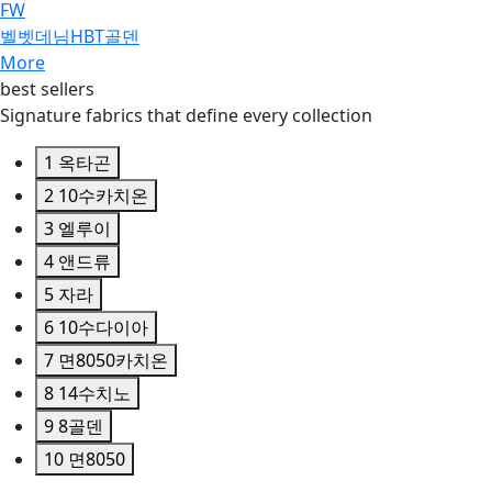
FW
벨벳데님HBT골덴
More
best sellers
Signature fabrics that define every collection
1
옥타곤
2
10수카치온
3
엘루이
4
앤드류
5
자라
6
10수다이아
7
면8050카치온
8
14수치노
9
8골덴
10
면8050